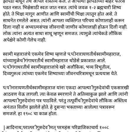
झोपडी बांधून तेथे आपले वास्तव्य केले. ते आपल्या झोपडीच्या बाहेर फारसे
पडत नसत. भिक्षेसाठी स्वतः जात नसत. त्यांचे जवळ १-२ ब्रह्मचारी शिष्य
होते. ते भिक्षा मागून आणीत आणि स्वामींची भिक्षा त्यातून होत असे. ते
साधनेत रमलेले असत. त्यांनी आपला व्यक्तिगत परिचय कोणालाही करून
दिला नाही व अध्यात्मसंपन्न जीवनाची जाणीव कोणालाही होऊन दिली नाही.
लोक त्यांना अत्यंत साधा साधू म्हणून समजत. त्यामुळे त्यांचेकडे लौकिक
अपेक्षेने कोणी गेलेच नाही.
स्वामी महाराजंचे एकमेव शिष्य म्हणजे प.प.श्रीनारायणतीर्थस्वामीमहाराज,
यांच्यामुळेच श्रीगंगाधरतीर्थ स्वामीमहाराज थोडेसे प्रकाशात आले.
प.प.श्रीगंगाधरतीर्थ स्वामीमहाराजांचे खरे अलौकिक, भव्य विभूतीत्व,
दिव्यगुरुत्व त्यांच्या एकमेव शिष्याच्या जीवनचरित्रामधून प्रत्ययास येते.
प.प श्रीनारायणतीर्थस्वामीमहाराज यांना एकदा आपल्या श्रीगुरुदेवांची एकसारखी
आठवण येऊ लागली. त्या केवळ स्मरणाने ते अतिव्याकुळ झाले आणि त्यांनी
आपल्या श्रीगुरुदेवांना पत्र पाठविले. परंतु तत्पूर्वीच श्रीगुरुदेवांचे लौकिक अस्तित्व
अनंतात विलीन झालेले होते. हे दुसऱ्या भक्ताच्या आलेल्या पत्रावरून
समजले. हा १९०८ चा काळ होता.
|आदिनाथ,परात्पर श्रीगुरुदेव श्रीमत् परमहंस परिव्राजिकाचार्य १००८