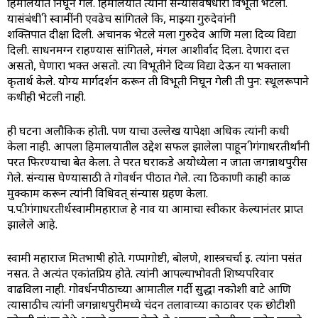
हिमालयात निघून गेले. हिमालयात त्यांना संन्यासवेषधारी विभूती भेटली.
यासंबंधी श्री स्वामींनी एवढेच सांगितले कि, माझ्या गुरुदेवांनी
शक्तिपात
दीक्षा
दिली. अचानक भेटले मला गुरुदेव आणि मला दिव्य विद्या
दिली. साधनमग्न राहण्यास सांगितले, मंगल आशीर्वाद दिला. देणारा दत्त
असतो, घेणारा भक्त असतो. त्या विभूतीने दिव्य विद्या देऊन या भक्ताला
कृतार्थ केले. योग्य मार्गदर्शन करून ती विभूती निघून गेली ती पुन: स्थूलरूपाने
कधीही भेटली नाही.
ही घटना अलौकिक होती. पण याचा उल्लेख यापेक्षा अधिक त्यांनी कधी
केला नाही. आपला हिमालयातील उद्देश सफल झालेला पाहून श्रीगंगाधरतीर्थांनी
परत फिरण्याचा बेत केला. ते परत घराकडे अयोध्येला न जाता जगन्नाथपुरीस
गेले. संन्यास घेण्यासाठी ते गोवर्धन पीठात गेले. त्या ठिकाणी काही काळ
मुक्काम करून त्यांनी विधिवत् संन्यास ग्रहण केला.
प.प.श्रीगंगाधरतीर्थस्वामीमहाराज हे नाव या आश्रमाचा स्वीकार केल्यानंतर प्राप्त
झालेले आहे.
स्वामी महाराज मितभाषी होते. गप्पागोष्टी, बोलणे, शास्त्रचर्चा इ. त्यांना पसंत
नसत. ते अत्यंत एकांतप्रिय होते. त्यांनी आपल्याभोवती शिष्यपरिवार
वाढविला नाही. गोवर्धनपीठाच्या आश्रमातील गर्दी सुद्धा नकोशी वाटे आणि
त्यासाठीच त्यांनी जगन्नाथपुरीमध्ये चंदन तलावाच्या काठावर एक छोटीशी