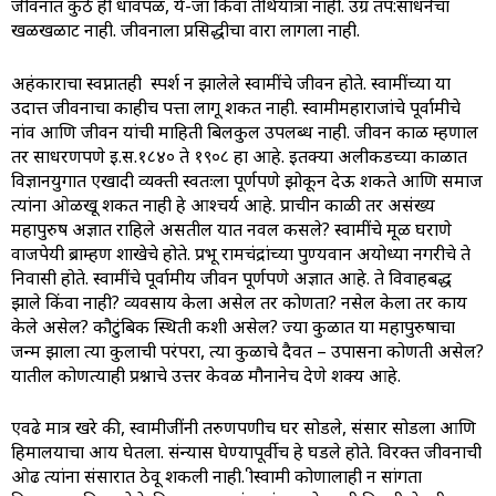
जीवनात कुठे ही धावपळ, ये-जा किंवा तीर्थयात्रा नाही. उग्र तप:साधनेचा
खळखळाट नाही. जीवनाला प्रसिद्धीचा वारा लागला नाही.
अहंकाराचा स्वप्नातही स्पर्श न झालेले स्वामींचे जीवन होते. स्वामींच्या या
उदात्त जीवनाचा काहीच पत्ता लागू शकत नाही. स्वामीमहाराजांचे पूर्वाश्रमीचे
नांव आणि जीवन यांची माहिती बिलकुल उपलब्ध नाही. जीवन काळ म्हणाल
तर साधरणपणे इ.स.१८४० ते १९०८ हा आहे. इतक्या अलीकडच्या काळात
विज्ञानयुगात एखादी व्यक्ती स्वतःला पूर्णपणे झोकून देऊ शकते आणि समाज
त्यांना ओळखू शकत नाही हे आश्चर्य आहे. प्राचीन काळी तर असंख्य
महापुरुष अज्ञात राहिले असतील यात नवल कसले? स्वामींचे मूळ घराणे
वाजपेयी ब्राम्हण शाखेचे होते. प्रभू रामचंद्रांच्या पुण्यवान अयोध्या नगरीचे ते
निवासी होते. स्वामींचे पूर्वाश्रमीय जीवन पूर्णपणे अज्ञात आहे. ते विवाहबद्ध
झाले किंवा नाही? व्यवसाय केला असेल तर कोणता? नसेल केला तर काय
केले असेल? कौटुंबिक स्थिती कशी असेल? ज्या कुळात या महापुरुषाचा
जन्म झाला त्या कुलाची परंपरा, त्या कुळाचे दैवत – उपासना कोणती असेल?
यातील कोणत्याही प्रश्नाचे उत्तर केवळ मौनानेच देणे शक्य आहे.
एवढे मात्र खरे की, स्वामीजींनी तरुणपणीच घर सोडले, संसार सोडला आणि
हिमालयाचा आश्रय घेतला. संन्यास घेण्यापूर्वीच हे घडले होते. विरक्त जीवनाची
ओढ त्यांना संसारात ठेवू शकली नाही. श्रीस्वामी कोणालाही न सांगता